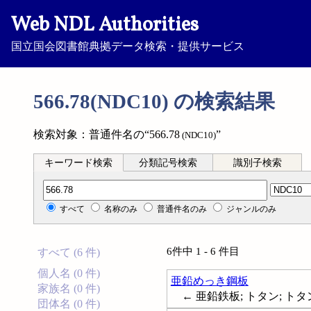
Web NDL Authorities
国立国会図書館典拠データ検索・提供サービス
566.78(NDC10) の検索結果
検索対象：普通件名の“566.78
”
(NDC10)
キーワード検索
分類記号検索
識別子検索
分類記号検索
すべて
名称のみ
普通件名のみ
ジャンルのみ
6件中 1 - 6 件目
すべて (6 件)
個人名 (0 件)
亜鉛めっき鋼板
家族名 (0 件)
← 亜鉛鉄板; トタン; トタン板; Ste
団体名 (0 件)