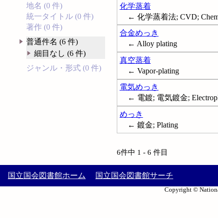
地名 (0 件)
化学蒸着
統一タイトル (0 件)
← 化学蒸着法; CVD; Chemical
著作 (0 件)
合金めっき
普通件名 (6 件)
← Alloy plating
細目なし (6 件)
真空蒸着
ジャンル・形式 (0 件)
← Vapor-plating
電気めっき
← 電鍍; 電気鍍金; Electropla
めっき
← 鍍金; Plating
6件中 1 - 6 件目
国立国会図書館ホーム
国立国会図書館サーチ
Copyright © Nationa