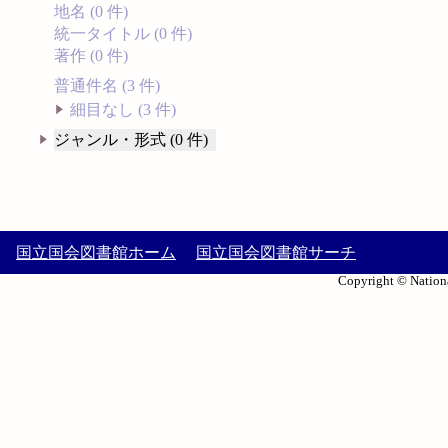
地名 (0 件)
統一タイトル (0 件)
著作 (0 件)
普通件名 (3 件)
細目なし (3 件)
ジャンル・形式 (0 件)
国立国会図書館ホーム
国立国会図書館サーチ
Copyright © Nationa