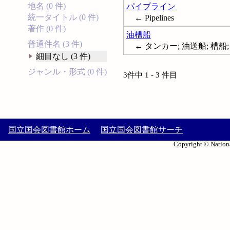
地名 (0 件)
パイプライン
統一タイトル (0 件)
← Pipelines
著作 (0 件)
油槽船
普通件名 (3 件)
← タンカー; 油送船; 槽船; T
細目なし (3 件)
ジャンル・形式 (0 件)
3件中 1 - 3 件目
国立国会図書館ホーム
国立国会図書館サーチ
Copyright © Nationa