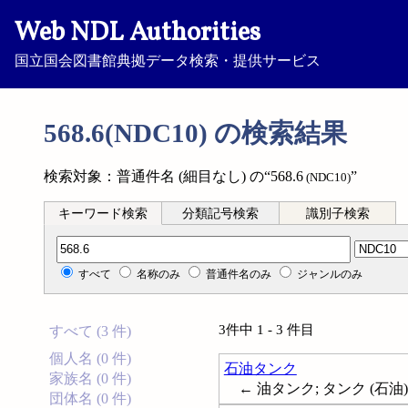
Web NDL Authorities
国立国会図書館典拠データ検索・提供サービス
568.6(NDC10) の検索結果
検索対象：普通件名 (細目なし) の“568.6
”
(NDC10)
キーワード検索
分類記号検索
識別子検索
分類記号検索
すべて
名称のみ
普通件名のみ
ジャンルのみ
3件中 1 - 3 件目
すべて (3 件)
個人名 (0 件)
石油タンク
家族名 (0 件)
← 油タンク; タンク (石油); Oil
団体名 (0 件)