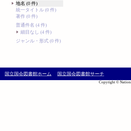
地名 (0 件)
統一タイトル (0 件)
著作 (0 件)
普通件名 (4 件)
細目なし (4 件)
ジャンル・形式 (0 件)
国立国会図書館ホーム
国立国会図書館サーチ
Copyright © Nationa