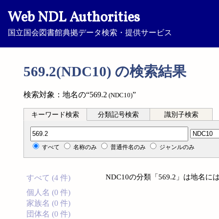
Web NDL Authorities
国立国会図書館典拠データ検索・提供サービス
569.2(NDC10) の検索結果
検索対象：地名の“569.2
”
(NDC10)
キーワード検索
分類記号検索
識別子検索
分類記号検索
すべて
名称のみ
普通件名のみ
ジャンルのみ
NDC10の分類「569.2」は地
すべて (4 件)
個人名 (0 件)
家族名 (0 件)
団体名 (0 件)