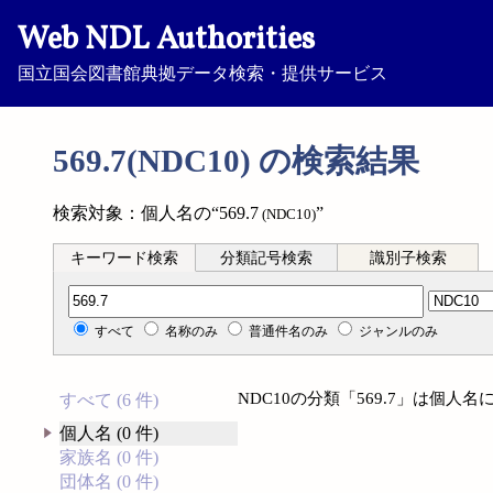
Web NDL Authorities
国立国会図書館典拠データ検索・提供サービス
569.7(NDC10) の検索結果
検索対象：個人名の“569.7
”
(NDC10)
キーワード検索
分類記号検索
識別子検索
分類記号検索
すべて
名称のみ
普通件名のみ
ジャンルのみ
NDC10の分類「569.7」は個
すべて (6 件)
個人名 (0 件)
家族名 (0 件)
団体名 (0 件)