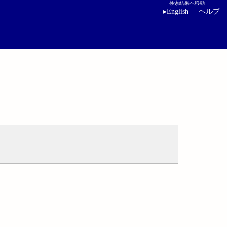
検索結果へ移動
▸
English
ヘルプ