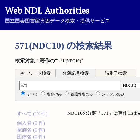
Web NDL Authorities
国立国会図書館典拠データ検索・提供サービス
571(NDC10) の検索結果
検索対象：著作の“571
”
(NDC10)
キーワード検索
分類記号検索
識別子検索
分類記号検索
すべて
名称のみ
普通件名のみ
ジャンルのみ
NDC10の分類「571」は著作に
すべて (17 件)
個人名 (0 件)
家族名 (0 件)
団体名 (0 件)