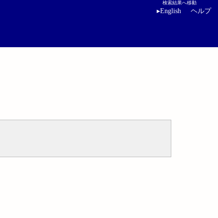
検索結果へ移動
▸
English
ヘルプ