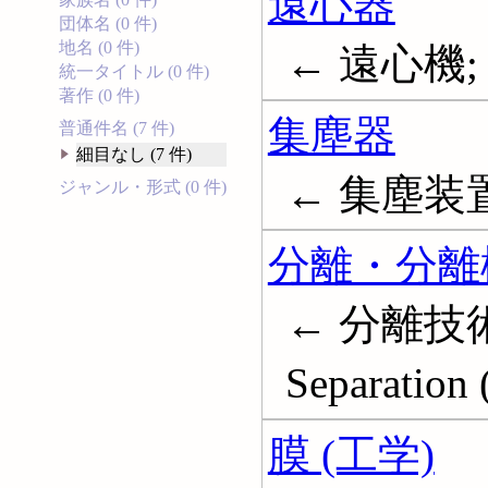
遠心器
団体名 (0 件)
地名 (0 件)
← 遠心機; 
統一タイトル (0 件)
著作 (0 件)
集塵器
普通件名 (7 件)
細目なし (7 件)
← 集塵装
ジャンル・形式 (0 件)
分離・分離
← 分離技術
Separation
膜 (工学)