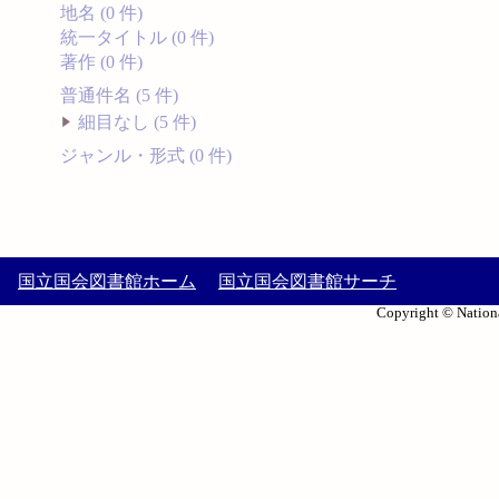
地名 (0 件)
統一タイトル (0 件)
著作 (0 件)
普通件名 (5 件)
細目なし (5 件)
ジャンル・形式 (0 件)
国立国会図書館ホーム
国立国会図書館サーチ
Copyright © Nationa