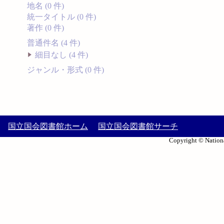
地名 (0 件)
統一タイトル (0 件)
著作 (0 件)
普通件名 (4 件)
細目なし (4 件)
ジャンル・形式 (0 件)
国立国会図書館ホーム
国立国会図書館サーチ
Copyright © Nationa