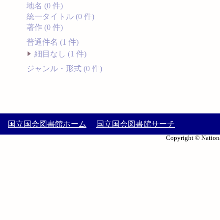
地名 (0 件)
統一タイトル (0 件)
著作 (0 件)
普通件名 (1 件)
細目なし (1 件)
ジャンル・形式 (0 件)
国立国会図書館ホーム
国立国会図書館サーチ
Copyright © Nationa