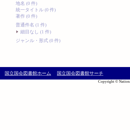
地名 (0 件)
統一タイトル (0 件)
著作 (0 件)
普通件名 (1 件)
細目なし (1 件)
ジャンル・形式 (0 件)
国立国会図書館ホーム
国立国会図書館サーチ
Copyright © Nationa