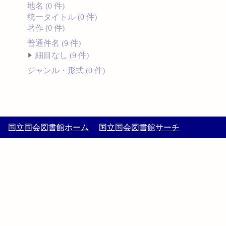
地名 (0 件)
統一タイトル (0 件)
著作 (0 件)
普通件名 (9 件)
細目なし (9 件)
ジャンル・形式 (0 件)
国立国会図書館ホーム
国立国会図書館サーチ