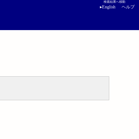
検索結果へ移動
▸
English
ヘルプ