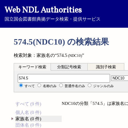
Web NDL Authorities
国立国会図書館典拠データ検索・提供サービス
574.5(NDC10) の検索結果
検索対象：家族名の“574.5
”
(NDC10)
キーワード検索
分類記号検索
識別子検索
分類記号検索
すべて
名称のみ
普通件名のみ
ジャンルのみ
NDC10の分類「574.5」は家
すべて (9 件)
個人名 (0 件)
家族名 (0 件)
団体名 (0 件)