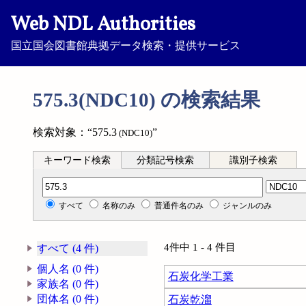
Web NDL Authorities
国立国会図書館典拠データ検索・提供サービス
575.3(NDC10) の検索結果
検索対象：“575.3
”
(NDC10)
キーワード検索
分類記号検索
識別子検索
分類記号検索
すべて
名称のみ
普通件名のみ
ジャンルのみ
4件中 1 - 4 件目
すべて (4 件)
個人名 (0 件)
石炭化学工業
家族名 (0 件)
団体名 (0 件)
石炭乾溜