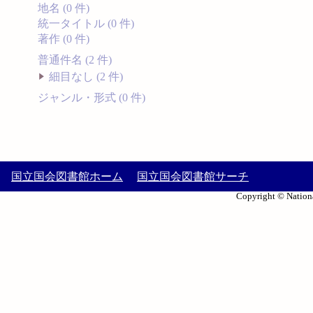
地名 (0 件)
統一タイトル (0 件)
著作 (0 件)
普通件名 (2 件)
細目なし (2 件)
ジャンル・形式 (0 件)
国立国会図書館ホーム
国立国会図書館サーチ
Copyright © Nationa