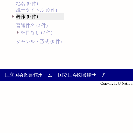
地名 (0 件)
統一タイトル (0 件)
著作 (0 件)
普通件名 (2 件)
細目なし (2 件)
ジャンル・形式 (0 件)
国立国会図書館ホーム
国立国会図書館サーチ
Copyright © Nationa