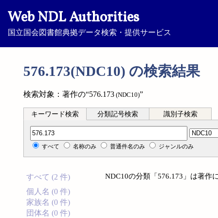
Web NDL Authorities
国立国会図書館典拠データ検索・提供サービス
576.173(NDC10) の検索結果
検索対象：著作の“576.173
”
(NDC10)
キーワード検索
分類記号検索
識別子検索
分類記号検索
すべて
名称のみ
普通件名のみ
ジャンルのみ
NDC10の分類「576.173」は
すべて (2 件)
個人名 (0 件)
家族名 (0 件)
団体名 (0 件)