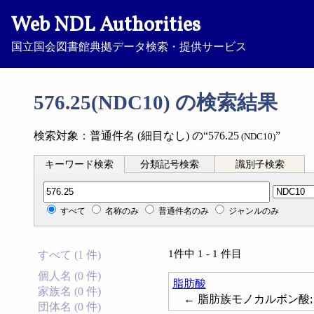
Web NDL Authorities
国立国会図書館典拠データ検索・提供サービス
576.25(NDC10) の検索結果
検索対象：普通件名 (細目なし) の“576.25
”
(NDC10)
キーワード検索
分類記号検索
識別子検索
分類記号検索
すべて
名称のみ
普通件名のみ
ジャンルのみ
1件中 1 - 1 件目
すべて (1 件)
個人名 (0 件)
脂肪酸
家族名 (0 件)
← 脂肪族モノカルボン酸; Fatt
団体名 (0 件)