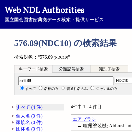
Web NDL Authorities
国立国会図書館典拠データ検索・提供サービス
576.89(NDC10) の検索結果
検索対象：“576.89
”
(NDC10)
キーワード検索
分類記号検索
識別子検索
分類記号検索
すべて
名称のみ
普通件名のみ
ジャンルのみ
4件中 1 - 4 件目
すべて (4 件)
個人名 (0 件)
エアブラシ
家族名 (0 件)
← 噴霧塗装機; Airbrush art
団体名 (0 件)