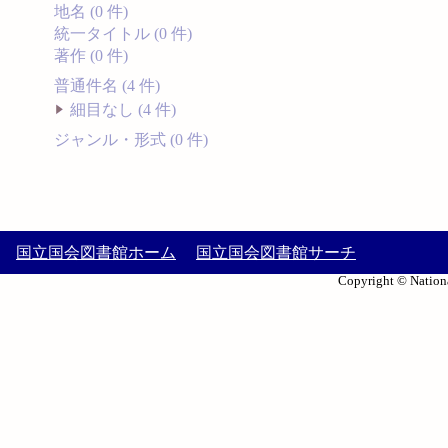
地名 (0 件)
統一タイトル (0 件)
著作 (0 件)
普通件名 (4 件)
細目なし (4 件)
ジャンル・形式 (0 件)
国立国会図書館ホーム
国立国会図書館サーチ
Copyright © Nationa