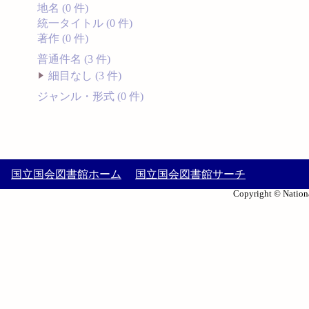
地名 (0 件)
統一タイトル (0 件)
著作 (0 件)
普通件名 (3 件)
細目なし (3 件)
ジャンル・形式 (0 件)
国立国会図書館ホーム
国立国会図書館サーチ
Copyright © Nationa