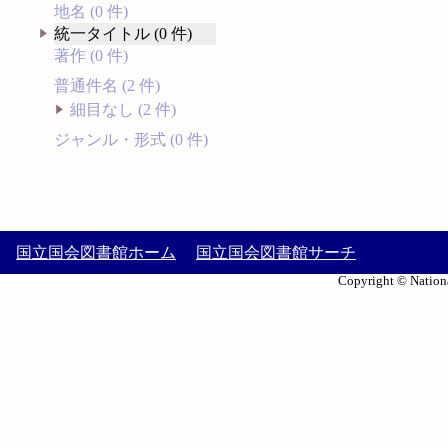
地名 (0 件)
統一タイトル (0 件)
著作 (0 件)
普通件名 (2 件)
細目なし (2 件)
ジャンル・形式 (0 件)
国立国会図書館ホーム
国立国会図書館サーチ
Copyright © Nationa