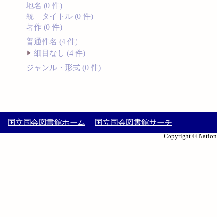
地名 (0 件)
統一タイトル (0 件)
著作 (0 件)
普通件名 (4 件)
細目なし (4 件)
ジャンル・形式 (0 件)
国立国会図書館ホーム
国立国会図書館サーチ
Copyright © Nationa