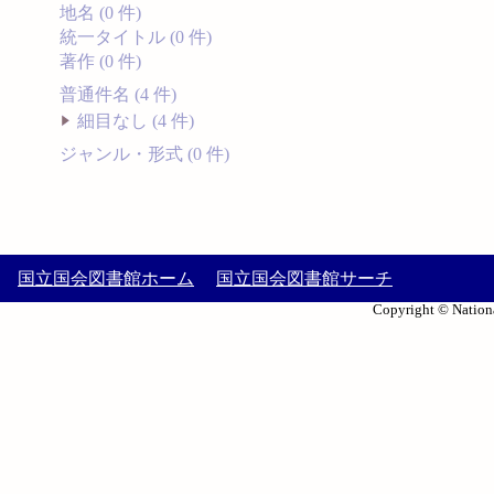
地名 (0 件)
統一タイトル (0 件)
著作 (0 件)
普通件名 (4 件)
細目なし (4 件)
ジャンル・形式 (0 件)
国立国会図書館ホーム
国立国会図書館サーチ
Copyright © Nationa