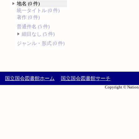
地名 (0 件)
統一タイトル (0 件)
著作 (0 件)
普通件名 (5 件)
細目なし (5 件)
ジャンル・形式 (0 件)
国立国会図書館ホーム
国立国会図書館サーチ
Copyright © Nationa