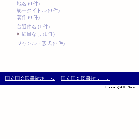
地名 (0 件)
統一タイトル (0 件)
著作 (0 件)
普通件名 (1 件)
細目なし (1 件)
ジャンル・形式 (0 件)
国立国会図書館ホーム
国立国会図書館サーチ
Copyright © Nationa