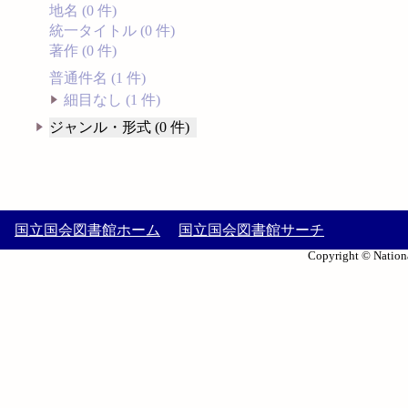
地名 (0 件)
統一タイトル (0 件)
著作 (0 件)
普通件名 (1 件)
細目なし (1 件)
ジャンル・形式 (0 件)
国立国会図書館ホーム
国立国会図書館サーチ
Copyright © Nationa