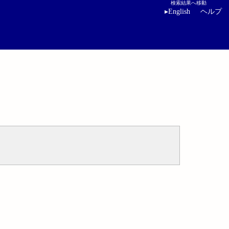
検索結果へ移動
▸
English
ヘルプ