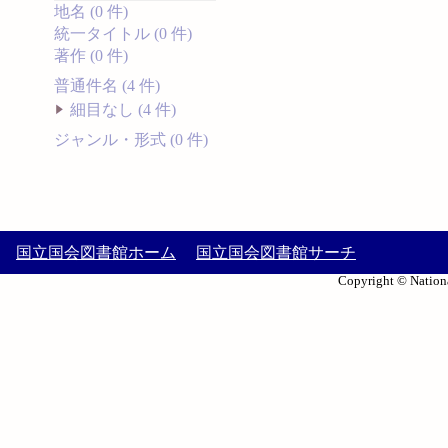
地名 (0 件)
統一タイトル (0 件)
著作 (0 件)
普通件名 (4 件)
細目なし (4 件)
ジャンル・形式 (0 件)
国立国会図書館ホーム
国立国会図書館サーチ
Copyright © Nationa