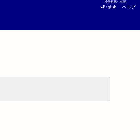
検索結果へ移動
▸
English
ヘルプ