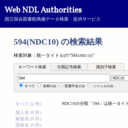
Web NDL Authorities
国立国会図書館典拠データ検索・提供サービス
594(NDC10) の検索結果
検索対象：統一タイトルの“594
”
(NDC10)
キーワード検索
分類記号検索
識別子検索
分類記号検索
すべて
名称のみ
普通件名のみ
ジャンルのみ
NDC10の分類「594」は統一タ
すべて (2 件)
個人名 (0 件)
家族名 (0 件)
団体名 (0 件)