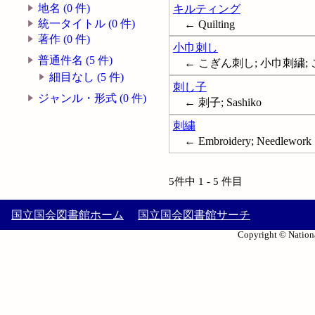
地名 (0 件)
キルティング
統一タイトル (0 件)
← Quilting
著作 (0 件)
小巾刺し
普通件名 (5 件)
← こぎん刺し; 小巾刺繍;
細目なし (5 件)
刺し子
ジャンル・形式 (0 件)
← 刺子; Sashiko
刺繍
← Embroidery; Needlework
5件中 1 - 5 件目
国立国会図書館ホーム
国立国会図書館サーチ
Copyright © Nationa