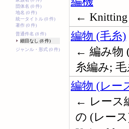
編機
団体名 (0 件)
地名 (0 件)
← Knitting
統一タイトル (0 件)
著作 (0 件)
編物 (毛糸)
普通件名 (8 件)
細目なし (8 件)
← 編み物 (
ジャンル・形式 (0 件)
糸編み; 
編物 (レー
← レース編
の (レース