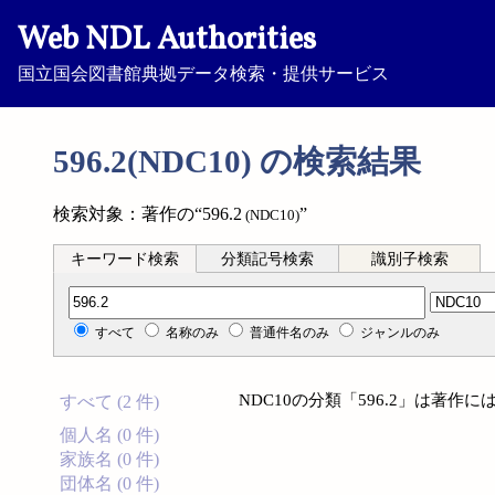
Web NDL Authorities
国立国会図書館典拠データ検索・提供サービス
596.2(NDC10) の検索結果
検索対象：著作の“596.2
”
(NDC10)
キーワード検索
分類記号検索
識別子検索
分類記号検索
すべて
名称のみ
普通件名のみ
ジャンルのみ
NDC10の分類「596.2」は著
すべて (2 件)
個人名 (0 件)
家族名 (0 件)
団体名 (0 件)