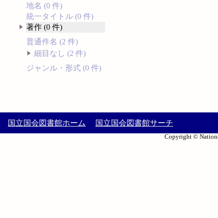
地名 (0 件)
統一タイトル (0 件)
著作 (0 件)
普通件名 (2 件)
細目なし (2 件)
ジャンル・形式 (0 件)
国立国会図書館ホーム
国立国会図書館サーチ
Copyright © Nationa