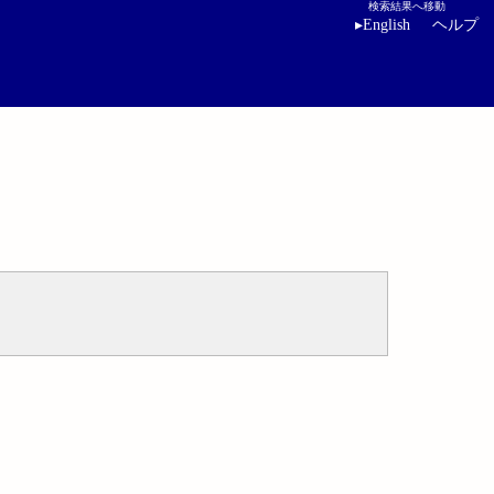
検索結果へ移動
▸
English
ヘルプ