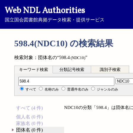
Web NDL Authorities
国立国会図書館典拠データ検索・提供サービス
598.4(NDC10) の検索結果
検索対象：団体名の“598.4
”
(NDC10)
キーワード検索
分類記号検索
識別子検索
分類記号検索
すべて
名称のみ
普通件名のみ
ジャンルのみ
NDC10の分類「598.4」は団
すべて (4 件)
個人名 (0 件)
家族名 (0 件)
団体名 (0 件)