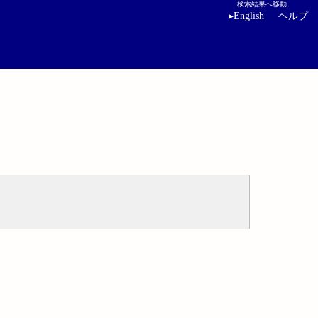
検索結果へ移動
▸
English
ヘルプ