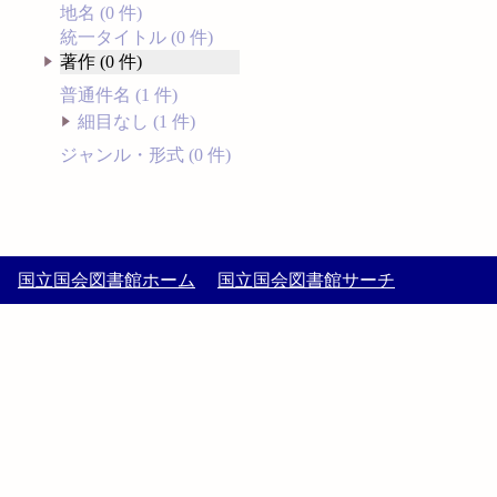
地名 (0 件)
統一タイトル (0 件)
著作 (0 件)
普通件名 (1 件)
細目なし (1 件)
ジャンル・形式 (0 件)
国立国会図書館ホーム
国立国会図書館サーチ