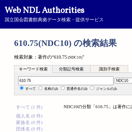
Web NDL Authorities
国立国会図書館典拠データ検索・提供サービス
610.75(NDC10) の検索結果
検索対象：著作の“610.75
”
(NDC10)
キーワード検索
分類記号検索
識別子検索
分類記号検索
すべて
名称のみ
普通件名のみ
ジャンルのみ
NDC10の分類「610.75」は著
すべて (1 件)
個人名 (0 件)
家族名 (0 件)
団体名 (0 件)