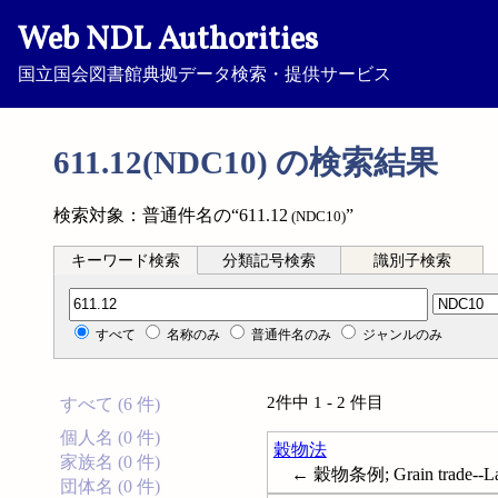
Web NDL Authorities
国立国会図書館典拠データ検索・提供サービス
611.12(NDC10) の検索結果
検索対象：普通件名の“611.12
”
(NDC10)
キーワード検索
分類記号検索
識別子検索
分類記号検索
すべて
名称のみ
普通件名のみ
ジャンルのみ
2件中 1 - 2 件目
すべて (6 件)
個人名 (0 件)
穀物法
家族名 (0 件)
← 穀物条例; Grain trade--Law 
団体名 (0 件)