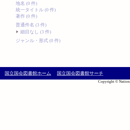
地名 (0 件)
統一タイトル (0 件)
著作 (0 件)
普通件名 (3 件)
細目なし (3 件)
ジャンル・形式 (0 件)
国立国会図書館ホーム
国立国会図書館サーチ
Copyright © Nationa