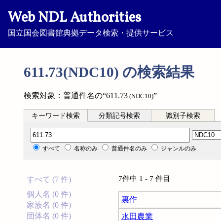
Web NDL Authorities
国立国会図書館典拠データ検索・提供サービス
611.73(NDC10) の検索結果
検索対象：普通件名の“611.73
”
(NDC10)
キーワード検索
分類記号検索
識別子検索
分類記号検索
すべて
名称のみ
普通件名のみ
ジャンルのみ
7件中 1 - 7 件目
すべて (7 件)
個人名 (0 件)
裏作
家族名 (0 件)
団体名 (0 件)
水田農業