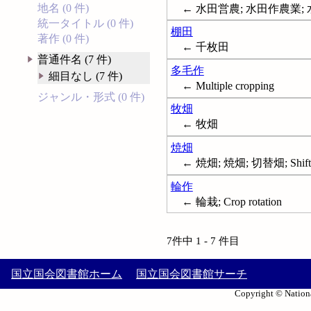
地名 (0 件)
← 水田営農; 水田作農業;
統一タイトル (0 件)
棚田
著作 (0 件)
← 千枚田
普通件名 (7 件)
多毛作
細目なし (7 件)
← Multiple cropping
ジャンル・形式 (0 件)
牧畑
← 牧畑
焼畑
← 焼畑; 焼畑; 切替畑; Shifting
輪作
← 輪栽; Crop rotation
7件中 1 - 7 件目
国立国会図書館ホーム
国立国会図書館サーチ
Copyright © Nationa