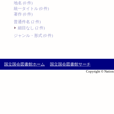
地名 (0 件)
統一タイトル (0 件)
著作 (0 件)
普通件名 (2 件)
細目なし (2 件)
ジャンル・形式 (0 件)
国立国会図書館ホーム
国立国会図書館サーチ
Copyright © Nationa