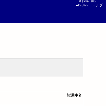
検索結果へ移動
▸
English
ヘルプ
普通件名