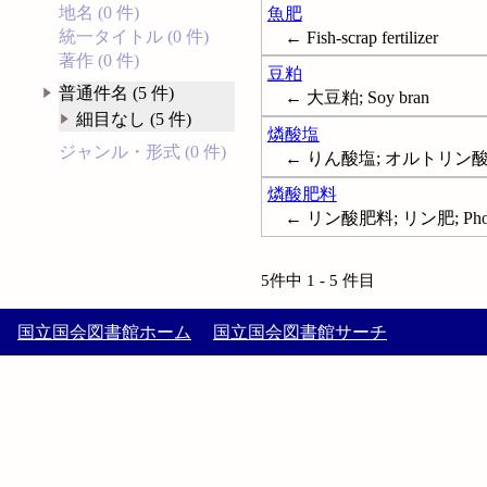
地名 (0 件)
魚肥
統一タイトル (0 件)
← Fish-scrap fertilizer
著作 (0 件)
豆粕
普通件名 (5 件)
← 大豆粕; Soy bran
細目なし (5 件)
燐酸塩
ジャンル・形式 (0 件)
← りん酸塩; オルトリン酸塩; 
燐酸肥料
← リン酸肥料; リン肥; Phosphat
5件中 1 - 5 件目
国立国会図書館ホーム
国立国会図書館サーチ