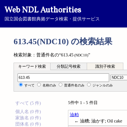
Web NDL Authorities
国立国会図書館典拠データ検索・提供サービス
613.45(NDC10) の検索結果
検索対象：普通件名の“613.45
”
(NDC10)
キーワード検索
分類記号検索
識別子検索
分類記号検索
すべて
名称のみ
普通件名のみ
ジャンルのみ
5件中 1 - 5 件目
すべて (5 件)
個人名 (0 件)
油粕
家族名 (0 件)
← 油糟; 油かす; Oil cake
団体名 (0 件)