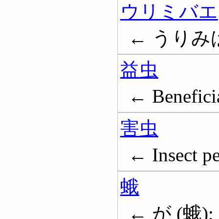
ウリミバエ
← うりみばえ
益虫
← Beneficia
害虫
← Insect pe
蛾
← が (蛾);