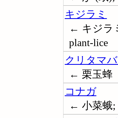
キジラミ
← キジラミ科
plant-lice
クリタマバ
← 栗玉蜂
コナガ
← 小菜蛾; D