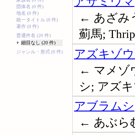
アザミウマ
団体名 (0 件)
地名 (0 件)
← あざみう
統一タイトル (0 件)
著作 (0 件)
薊馬; Thrip
普通件名 (20 件)
細目なし (20 件)
アズキゾウ
ジャンル・形式 (0 件)
← マメゾ
シ; アズ
アブラムシ
← あぶらむし