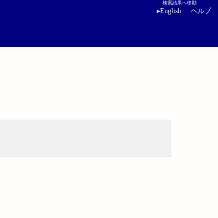
検索結果へ移動
▸
English
ヘルプ