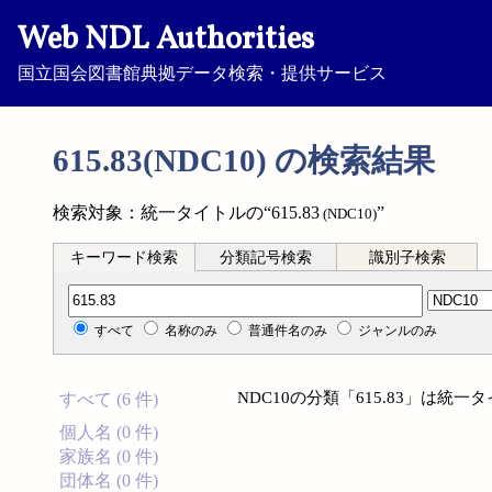
Web NDL Authorities
国立国会図書館典拠データ検索・提供サービス
615.83(NDC10) の検索結果
検索対象：統一タイトルの“615.83
”
(NDC10)
キーワード検索
分類記号検索
識別子検索
分類記号検索
すべて
名称のみ
普通件名のみ
ジャンルのみ
NDC10の分類「615.83」は
すべて (6 件)
個人名 (0 件)
家族名 (0 件)
団体名 (0 件)