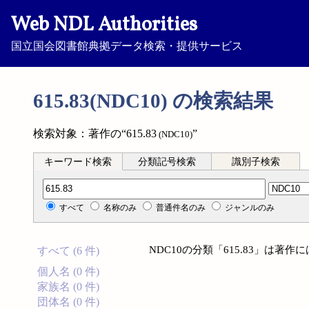
Web NDL Authorities
国立国会図書館典拠データ検索・提供サービス
615.83(NDC10) の検索結果
検索対象：著作の“615.83
”
(NDC10)
キーワード検索
分類記号検索
識別子検索
分類記号検索
すべて
名称のみ
普通件名のみ
ジャンルのみ
NDC10の分類「615.83」は著
すべて (6 件)
個人名 (0 件)
家族名 (0 件)
団体名 (0 件)