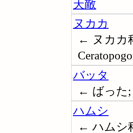
天敵
ヌカカ
← ヌカカ科
Ceratopogo
バッタ
← ばった; 蝗
ハムシ
← ハムシ科