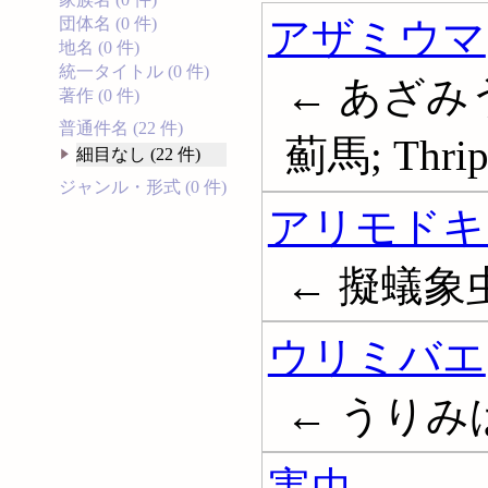
アザミウマ
団体名 (0 件)
地名 (0 件)
統一タイトル (0 件)
← あざみう
著作 (0 件)
普通件名 (22 件)
薊馬; Thrip
細目なし (22 件)
ジャンル・形式 (0 件)
アリモドキ
← 擬蟻象
ウリミバエ
← うりみばえ
害虫