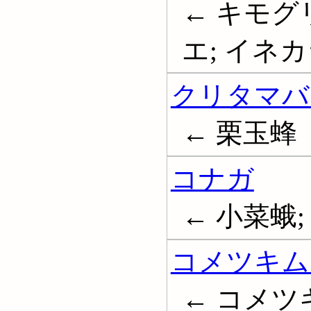
← キモグ
エ; イネカラ
クリタマバ
← 栗玉蜂
コナガ
← 小菜蛾; D
コメツキム
← コメツキ