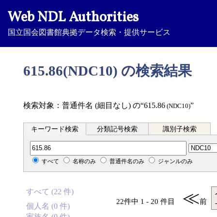
Web NDL Authorities
国立国会図書館典拠データ検索・提供サービス
615.86(NDC10) の検索結果
検索対象：普通件名 (細目なし) の“615.86
”
(NDC10)
キーワード検索
分類記号検索
識別子検索
分類記号検索
すべて
名称のみ
普通件名のみ
ジャンルのみ
すべて (22 件)
≪
22件中 1 - 20 件目
前
個人名 (0 件)
家族名 (0 件)