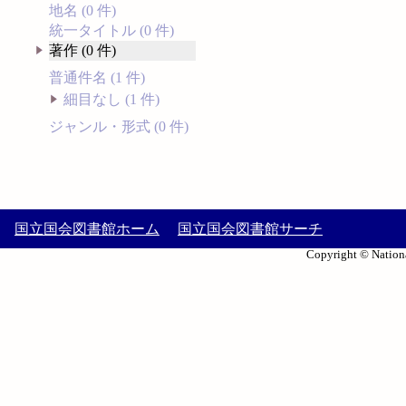
地名 (0 件)
統一タイトル (0 件)
著作 (0 件)
普通件名 (1 件)
細目なし (1 件)
ジャンル・形式 (0 件)
国立国会図書館ホーム
国立国会図書館サーチ
Copyright © Nationa