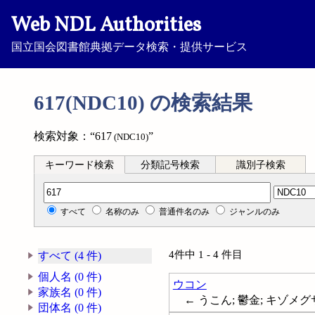
Web NDL Authorities
国立国会図書館典拠データ検索・提供サービス
617(NDC10) の検索結果
検索対象：“617
”
(NDC10)
キーワード検索
分類記号検索
識別子検索
分類記号検索
すべて
名称のみ
普通件名のみ
ジャンルのみ
4件中 1 - 4 件目
すべて (4 件)
個人名 (0 件)
ウコン
家族名 (0 件)
← うこん; 鬱金; キゾメグサ; 
団体名 (0 件)