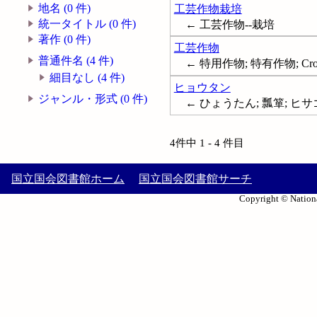
地名 (0 件)
工芸作物栽培
統一タイトル (0 件)
← 工芸作物--栽培
著作 (0 件)
工芸作物
普通件名 (4 件)
← 特用作物; 特有作物; Cro
細目なし (4 件)
ヒョウタン
ジャンル・形式 (0 件)
← ひょうたん; 瓢箪; ヒサゴ; 葫蘆;
4件中 1 - 4 件目
国立国会図書館ホーム
国立国会図書館サーチ
Copyright © Nationa