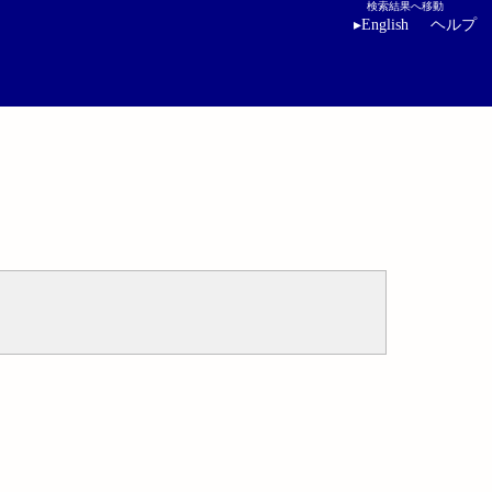
検索結果へ移動
▸
English
ヘルプ