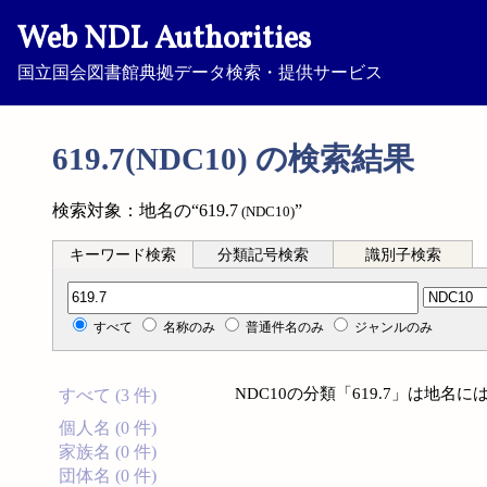
Web NDL Authorities
国立国会図書館典拠データ検索・提供サービス
619.7(NDC10) の検索結果
検索対象：地名の“619.7
”
(NDC10)
キーワード検索
分類記号検索
識別子検索
分類記号検索
すべて
名称のみ
普通件名のみ
ジャンルのみ
NDC10の分類「619.7」は地
すべて (3 件)
個人名 (0 件)
家族名 (0 件)
団体名 (0 件)