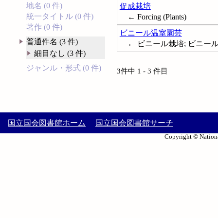
地名 (0 件)
促成栽培
統一タイトル (0 件)
← Forcing (Plants)
著作 (0 件)
ビニール温室園芸
普通件名 (3 件)
← ビニール栽培; ビニー
細目なし (3 件)
ジャンル・形式 (0 件)
3件中 1 - 3 件目
国立国会図書館ホーム
国立国会図書館サーチ
Copyright © Nationa