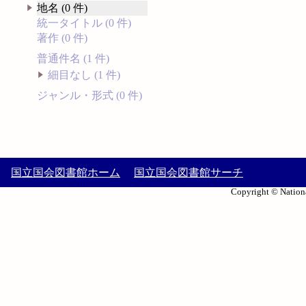
地名 (0 件)
統一タイトル (0 件)
著作 (0 件)
普通件名 (1 件)
細目なし (1 件)
ジャンル・形式 (0 件)
国立国会図書館ホーム
国立国会図書館サーチ
Copyright © Nationa