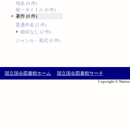
地名 (0 件)
統一タイトル (0 件)
著作 (0 件)
普通件名 (2 件)
細目なし (2 件)
ジャンル・形式 (0 件)
国立国会図書館ホーム
国立国会図書館サーチ
Copyright © Nationa