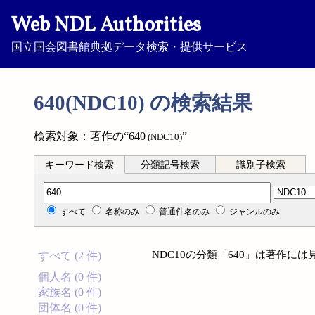
Web NDL Authorities
国立国会図書館典拠データ検索・提供サービス
640(NDC10) の検索結果
検索対象：著作の“640
”
(NDC10)
キーワード検索
分類記号検索
識別子検索
分類記号検索
すべて
名称のみ
普通件名のみ
ジャンルのみ
NDC10の分類「640」は著作に
すべて (2 件)
個人名 (0 件)
家族名 (0 件)
団体名 (0 件)