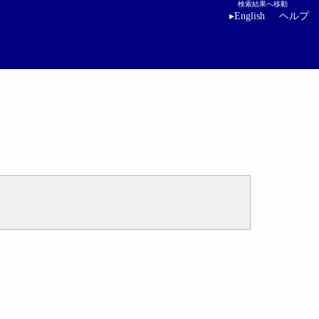
検索結果へ移動
▸
English
ヘルプ