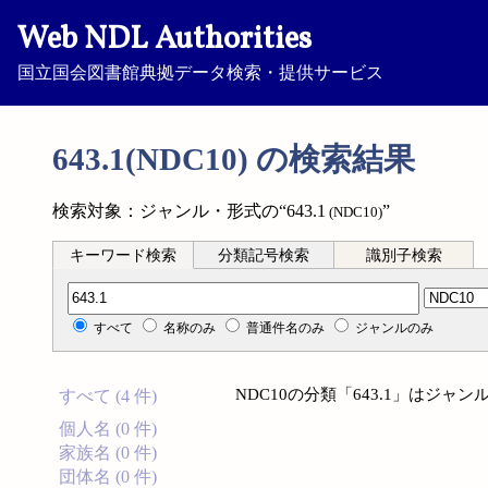
Web NDL Authorities
国立国会図書館典拠データ検索・提供サービス
643.1(NDC10) の検索結果
検索対象：ジャンル・形式の“643.1
”
(NDC10)
キーワード検索
分類記号検索
識別子検索
分類記号検索
すべて
名称のみ
普通件名のみ
ジャンルのみ
NDC10の分類「643.1」はジ
すべて (4 件)
個人名 (0 件)
家族名 (0 件)
団体名 (0 件)