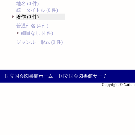
地名 (0 件)
統一タイトル (0 件)
著作 (0 件)
普通件名 (4 件)
細目なし (4 件)
ジャンル・形式 (0 件)
国立国会図書館ホーム
国立国会図書館サーチ
Copyright © Nationa